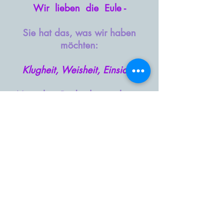
Wir lieben die Eule -
Sie hat das, was wir haben
möchten:
Klugheit, Weisheit, Einsicht!
Mit jedem Buch, das wir lesen,
kommen wir ihr ein wenig näher!
Bei jedem Buch, das wir lesen, blättern wir
in der Bibliothek,die wir bereits in uns
haben -
sie verlangt nach ständiger Bereicherung
- Mohamed Mbougar Sarr, Prix