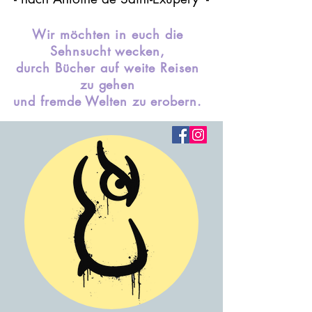
Wir möchten in euch die
Sehnsucht wecken,
durch Bücher auf weite Reisen
zu gehen
und fremde Welten zu erobern.