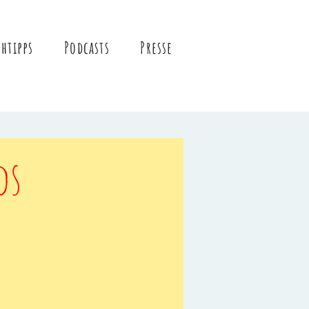
htipps
Podcasts
Presse
ds