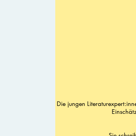
Die jungen Literaturexpert:inn
Einschät
Sie schrei