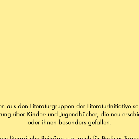
en aus den Literaturgruppen der LiteraturInitiative s
zung über Kinder- und Jugendbücher, die neu erschi
oder ihnen besonders gefallen.
ben literarische Beiträge u.a. auch für Berliner Tage