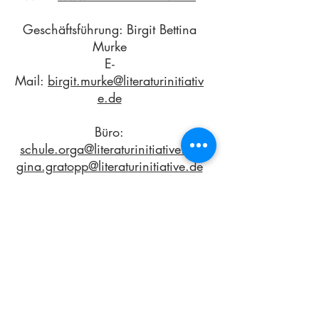
​Geschäftsführung: Birgit Bettina
Murke
E-
Mail:
birgit.murke@literaturinitiativ
e.de
Büro:
schule.orga@literaturinitiative.de
gina.gratopp@literaturinitiative.de
Steuer-Nr.: 25 / 450 / 00 455
Finanzamt Zehlendorf
(alle Angaben gem. § 5 des
DDG)
Impressum